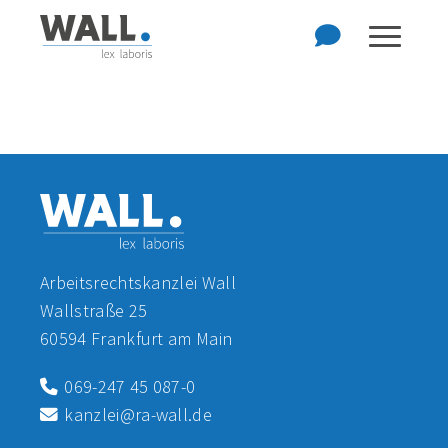
Zum Hauptinhalt der Seite springen
Zur Startseite navigieren
Arbeitsrechtskanzlei Wall
Wallstraße 25
60594 Frankfurt am Main
069-247 45 087-0
kanzlei@ra-wall.de