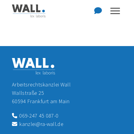
Zum Hauptinhalt der Seite springen
Zur Startseite navigieren
Arbeitsrechtskanzlei Wall
Wallstraße 25
60594 Frankfurt am Main
069-247 45 087-0
kanzlei@ra-wall.de