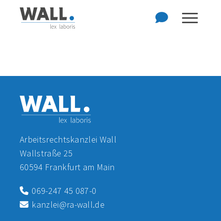
Zum Hauptinhalt der Seite springen
Zur Startseite navigieren
Arbeitsrechtskanzlei Wall
Wallstraße 25
60594 Frankfurt am Main
069-247 45 087-0
kanzlei@ra-wall.de