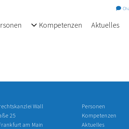
Cha
rsonen
Kompetenzen
Aktuelles
rechtskanzlei Wall
Personen
raße 25
Kompetenzen
Frankfurt am Main
Aktuelles