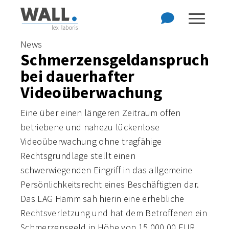
Zum Hauptinhalt der Seite springen
Zur Startseite navigieren
News
Schmerzensgeldanspruch
bei dauerhafter
Videoüberwachung
Eine über einen längeren Zeitraum offen
betriebene und nahezu lückenlose
Videoüberwachung ohne tragfähige
Rechtsgrundlage stellt einen
schwerwiegenden Eingriff in das allgemeine
Persönlichkeitsrecht eines Beschäftigten dar.
Das LAG Hamm sah hierin eine erhebliche
Rechtsverletzung und hat dem Betroffenen ein
Schmerzensgeld in Höhe von 15.000,00 EUR